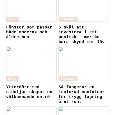
BYGG
KUNSKAP
Fönster som passar
5 skäl att
både moderna och
investera i ett
äldre hus
pooltak – mer än
bara skydd mot löv
BYGG
KUNSKAP
Ytterdörr med
Så fungerar en
sidoljus skapar en
isolerad container
välkomnande entré
för trygg lagring
året runt