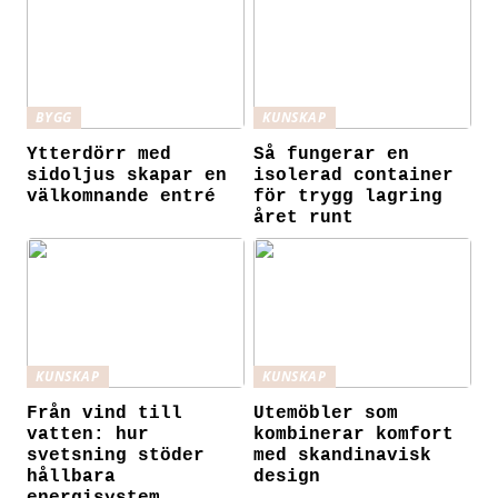
BYGG
KUNSKAP
Ytterdörr med
Så fungerar en
sidoljus skapar en
isolerad container
välkomnande entré
för trygg lagring
året runt
KUNSKAP
KUNSKAP
Från vind till
Utemöbler som
vatten: hur
kombinerar komfort
svetsning stöder
med skandinavisk
hållbara
design
energisystem