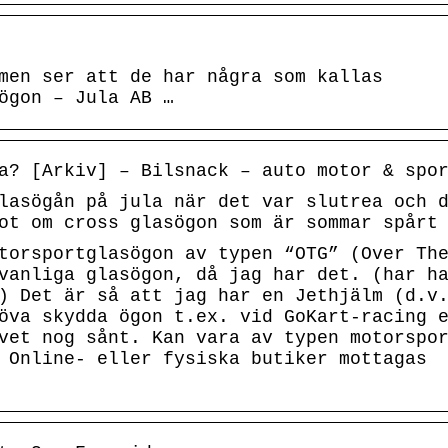
men ser att de har några som kallas
ögon – Jula AB …
a? [Arkiv] – Bilsnack – auto motor & spo
lasögån på jula när det var slutrea och 
ot om cross glasögon som är sommar spårt
torsportglasögon av typen “OTG” (Over Th
vanliga glasögon, då jag har det. (har h
) Det är så att jag har en Jethjälm (d.v
öva skydda ögon t.ex. vid GoKart-racing 
vet nog sånt. Kan vara av typen motorspo
 Online- eller fysiska butiker mottagas