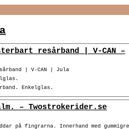
a
sterbart resårband | V-CAN –
sårband | V-CAN | Jula
lglas.
rband. Enkelglas.
älm. – Twostrokerider.se
ddar på fingrarna. Innerhand med gummigr