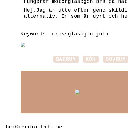
Fungerar motorglasögon bra på nat
Hej.Jag är utte efter genomskildi
alternativ. En som är dyrt och he
Keywords: crossglasögon jula
BADRUM
KÖK
SOVRUM
hej@merdigitalt.se