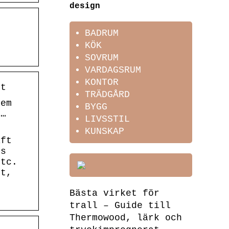
design
BADRUM
KÖK
SOVRUM
VARDAGSRUM
KONTOR
rt
TRÄDGÅRD
dem
BYGG
 …
LIVSSTIL
e
KUNSKAP
aft
.s
etc.
rt,
Bästa virket för
trall – Guide till
Thermowood, lärk och