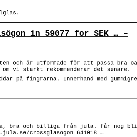
lglas.
asögon in 59077 for SEK … –
ten och är utformade för att passa bra o
 om vi starkt rekommenderar det senare.
ddar på fingrarna. Innerhand med gummigr
a, bra och billiga från jula. får nog bl
.jula.se/crossglasogon-641018 …