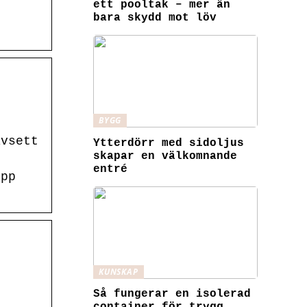
ett pooltak – mer än
bara skydd mot löv
BYGG
avsett
Ytterdörr med sidoljus
skapar en välkomnande
entré
epp
KUNSKAP
i
Så fungerar en isolerad