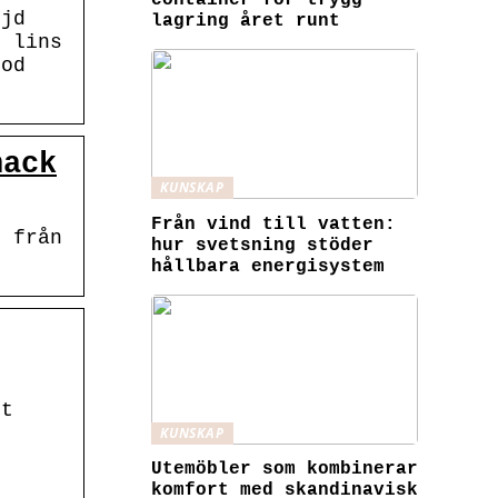
container för trygg
öjd
lagring året runt
d lins
god
nack
KUNSKAP
Från vind till vatten:
r från
hur svetsning stöder
hållbara energisystem
lt
KUNSKAP
Utemöbler som kombinerar
komfort med skandinavisk