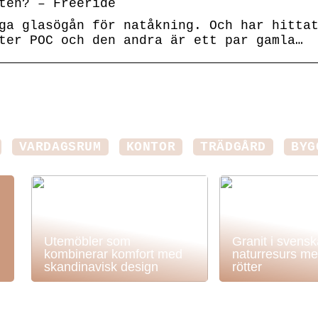
ten? – Freeride
ga glasögån för natåkning. Och har hitta
ter POC och den andra är ett par gamla…
VARDAGSRUM
KONTOR
TRÄDGÅRD
BYG
Utemöbler som
Granit i svens
kombinerar komfort med
naturresurs me
skandinavisk design
rötter