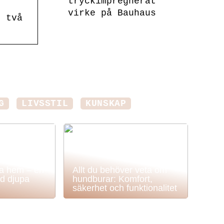
tryckimpregnerat
virke på Bauhaus
t två
G
LIVSSTIL
KUNSKAP
ka hem – en
Allt du behöver veta om
d djupa
hundburar: Komfort,
säkerhet och funktionalitet