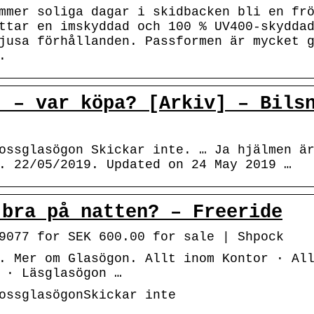
mmer soliga dagar i skidbacken bli en fr
ttar en imskyddad och 100 % UV400-skydda
jusa förhållanden. Passformen är mycket 
.
) – var köpa? [Arkiv] – Bils
ossglasögon Skickar inte. … Ja hjälmen ä
. 22/05/2019. Updated on 24 May 2019 …
 bra på natten? – Freeride
9077 for SEK 600.00 for sale | Shpock
. Mer om Glasögon. Allt inom Kontor · Al
 · Läsglasögon …
ossglasögonSkickar inte