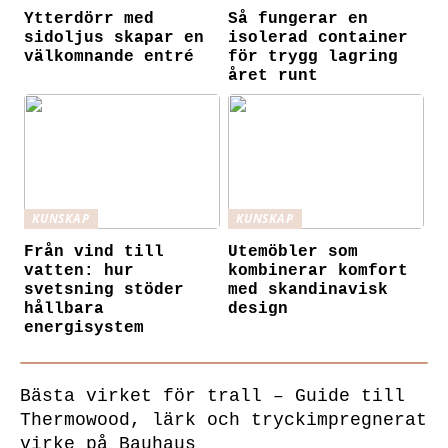
Ytterdörr med
Så fungerar en
sidoljus skapar en
isolerad container
välkomnande entré
för trygg lagring
året runt
KUNSKAP
KUNSKAP
Från vind till
Utemöbler som
vatten: hur
kombinerar komfort
svetsning stöder
med skandinavisk
hållbara
design
energisystem
Bästa virket för trall – Guide till
Thermowood, lärk och tryckimpregnerat
virke på Bauhaus