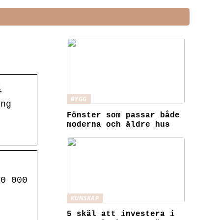
t
BYGG
ing
Fönster som passar både
moderna och äldre hus
50 000
KUNSKAP
5 skäl att investera i