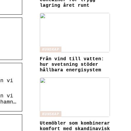
container för trygg
lagring året runt
KUNSKAP
Från vind till vatten:
hur svetsning stöder
hållbara energisystem
an vi
an vi
shamn…
KUNSKAP
Utemöbler som kombinerar
komfort med skandinavisk