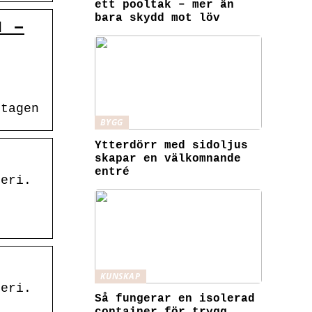
ett pooltak – mer än
bara skydd mot löv
u –
ttagen
BYGG
Ytterdörr med sidoljus
skapar en välkomnande
entré
leri.
KUNSKAP
leri.
Så fungerar en isolerad