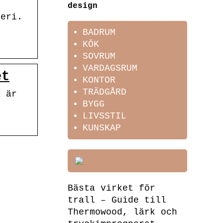
design
leri.
BADRUM
KÖK
SOVRUM
VARDAGSRUM
et
KONTOR
TRÄDGÅRD
a är
BYGG
LIVSSTIL
KUNSKAP
Bästa virket för
trall – Guide till
Thermowood, lärk och