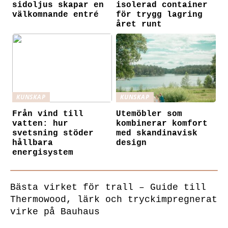
sidoljus skapar en
isolerad container
välkomnande entré
för trygg lagring
året runt
KUNSKAP
KUNSKAP
Från vind till
Utemöbler som
vatten: hur
kombinerar komfort
svetsning stöder
med skandinavisk
hållbara
design
energisystem
Bästa virket för trall – Guide till
Thermowood, lärk och tryckimpregnerat
virke på Bauhaus