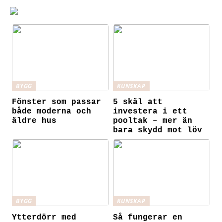
BYGG
KUNSKAP
Fönster som passar
5 skäl att
både moderna och
investera i ett
äldre hus
pooltak – mer än
bara skydd mot löv
BYGG
KUNSKAP
Ytterdörr med
Så fungerar en