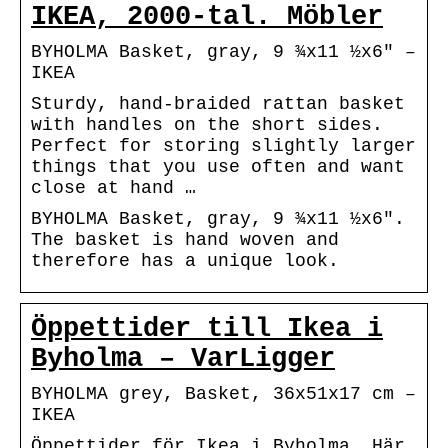
IKEA, 2000-tal. Möbler
BYHOLMA Basket, gray, 9 ¾x11 ½x6″ –
IKEA
Sturdy, hand-braided rattan basket
with handles on the short sides.
Perfect for storing slightly larger
things that you use often and want
close at hand …
BYHOLMA Basket, gray, 9 ¾x11 ½x6″.
The basket is hand woven and
therefore has a unique look.
Öppettider till Ikea i
Byholma – VarLigger
BYHOLMA grey, Basket, 36x51x17 cm –
IKEA
Öppettider för Ikea i Byholma. Här