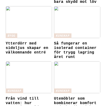
bara skydd mot löv
BYGG
KUNSKAP
Ytterdörr med
Så fungerar en
sidoljus skapar en
isolerad container
välkomnande entré
för trygg lagring
året runt
KUNSKAP
KUNSKAP
Från vind till
Utemöbler som
vatten: hur
kombinerar komfort