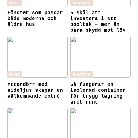
BYGG
KUNSKAP
Fönster som passar
5 skäl att
både moderna och
investera i ett
äldre hus
pooltak – mer än
bara skydd mot löv
BYGG
KUNSKAP
Ytterdörr med
Så fungerar en
sidoljus skapar en
isolerad container
välkomnande entré
för trygg lagring
året runt