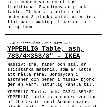
is a modern version of the
traditional Scandinavian plank
table. It has a stable metal
underand 3 planks which comes in a
flat-pack, making it easier to
bring home.
http s://www.ikea.com › ypperlig-…
YPPERLIG Table, ash,
783/4×353/8″ – IKEA
Massivt trä, faner och stål är
slitstarka material som är lätta
att hålla rena. Bordsytan i
askfaner och benen i massiv björk
ger en varm, naturlig känsla till …
YPPERLIG Table, ash, 783/4×353/8″
YPPERLIG table is a modern version
of the traditional Scandinavian
plank table. It has a stable metal