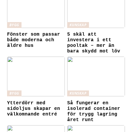
BYGG
KUNSKAP
Fönster som passar
5 skäl att
både moderna och
investera i ett
äldre hus
pooltak – mer än
bara skydd mot löv
BYGG
KUNSKAP
Ytterdörr med
Så fungerar en
sidoljus skapar en
isolerad container
välkomnande entré
för trygg lagring
året runt