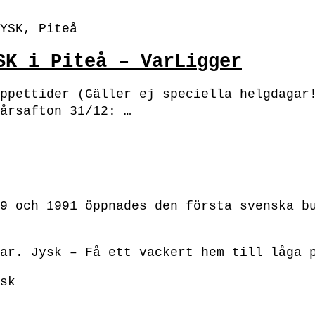
YSK, Piteå
SK i Piteå – VarLigger
ppettider (Gäller ej speciella helgdagar
årsafton 31/12: …
9 och 1991 öppnades den första svenska b
ar. Jysk – Få ett vackert hem till låga 
sk