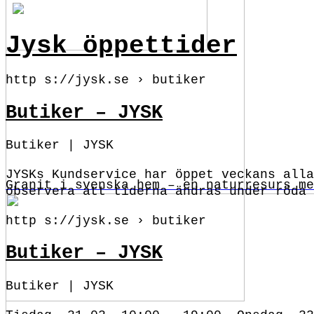
Jysk öppettider
http s://jysk.se › butiker
Butiker – JYSK
Butiker | JYSK
JYSKs Kundservice har öppet veckans alla
Granit i svenska hem – en naturresurs me
observera att tiderna ändras under röda 
http s://jysk.se › butiker
Butiker – JYSK
Butiker | JYSK