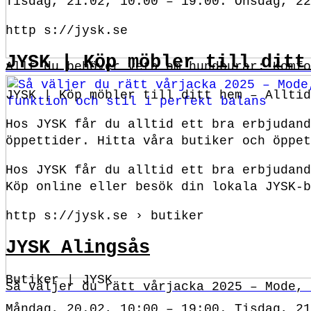
Tisdag, 21.02, 10:00 – 19:00. Onsdag, 22
http s://jysk.se
JYSK | Köp möbler till ditt
Allt du behöver veta om hundburar: Komfo
JYSK | Köp möbler till ditt hem – Allti
Hos JYSK får du alltid ett bra erbjudand
öppettider. Hitta våra butiker och öppet
Hos JYSK får du alltid ett bra erbjudan
Köp online eller besök din lokala JYSK-b
http s://jysk.se › butiker
JYSK Alingsås
Butiker | JYSK
Så väljer du rätt vårjacka 2025 – Mode, 
Måndag, 20.02, 10:00 – 19:00. Tisdag, 21