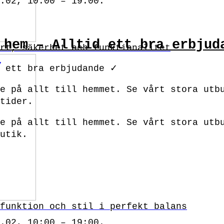
.02, 10:00 – 19:00.
 hem – Alltid ett bra erbjud
rt, säkerhet och funktionalitet
d ett bra erbjudande ✓
e på allt till hemmet. Se vårt stora utb
tider.
de på allt till hemmet. Se vårt stora utb
utik.
funktion och stil i perfekt balans
.02, 10:00 – 19:00.