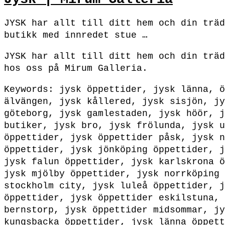
JYSK har allt till ditt hem och din träd
butikk med innredet stue …
JYSK har allt till ditt hem och din träd
hos oss på Mirum Galleria.
Keywords: jysk öppettider, jysk länna, ö
älvängen, jysk kållered, jysk sisjön, jy
göteborg, jysk gamlestaden, jysk höör, j
butiker, jysk bro, jysk frölunda, jysk u
öppettider, jysk öppettider påsk, jysk n
öppettider, jysk jönköping öppettider, j
jysk falun öppettider, jysk karlskrona ö
jysk mjölby öppettider, jysk norrköping 
stockholm city, jysk luleå öppettider, j
öppettider, jysk öppettider eskilstuna, 
bernstorp, jysk öppettider midsommar, jy
kungsbacka öppettider, jysk länna öppett