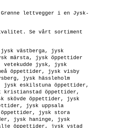
 Grønne lettvegger i en Jysk-
kvalitet. Se vårt sortiment
 jysk västberga, jysk
ysk märsta, jysk öppettider
, vetekudde jysk, jysk
meå öppettider, jysk visby
vsberg, jysk hässleholm
, jysk eskilstuna öppettider,
k kristianstad öppettider,
sk skövde öppettider, jysk
ettider, jysk uppsala
 öppettider, jysk stora
der, jysk haninge, jysk
älje öppettider, jysk ystad