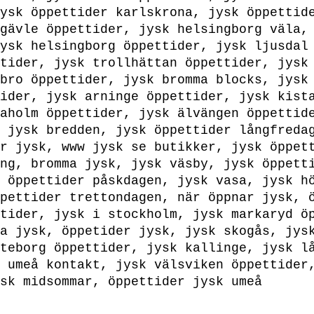
ysk öppettider karlskrona, jysk öppettid
gävle öppettider, jysk helsingborg väla,
ysk helsingborg öppettider, jysk ljusdal
tider, jysk trollhättan öppettider, jysk
bro öppettider, jysk bromma blocks, jysk
ider, jysk arninge öppettider, jysk kist
aholm öppettider, jysk älvängen öppettid
 jysk bredden, jysk öppettider långfreda
r jysk, www jysk se butikker, jysk öppet
ng, bromma jysk, jysk väsby, jysk öppett
 öppettider påskdagen, jysk vasa, jysk h
pettider trettondagen, när öppnar jysk, 
tider, jysk i stockholm, jysk markaryd ö
a jysk, öppetider jysk, jysk skogås, jys
teborg öppettider, jysk kallinge, jysk l
 umeå kontakt, jysk välsviken öppettider
sk midsommar, öppettider jysk umeå