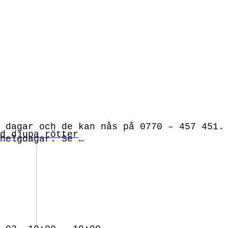
 dagar och de kan nås på 0770 – 457 451.
d djupa rötter
helgdagar. Se …