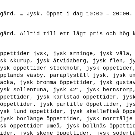
gård. … Jysk. Öppet i dag 10:00 – 20:00.
gård. Alltid till ett lågt pris och hög 
ppettider jysk, jysk arninge, jysk väla,
sk skurup, jysk åtvidaberg, jysk flen, j
ysk öppettider stockholm, jysk öppetider
pplands väsby, paraplyställ jysk, jysk u
acka, jysk bromma öppettider, jysk gusta
ysk sollentuna, jysk 421, jysk bernstorp
ppettider, jysk karlstad öppettider, jys
öppettider, jysk partille öppettider, jy
ysk lund öppettider, jysk skellefteå öpp
jysk borlänge öppettider, jysk norrtälje
sk öppettider umeå, jysk bollnäs öppetti
ider, jysk skene öppettider, jysk södert