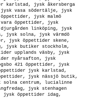
er karlstad, jysk åkersberga
 jysk vasa södertälje, jysk
 öppettider, jysk malmö
 vara öppettider, jysk
 djurgården linköping, jysk
a, jysk solna, jysk värmdö
er, jysk öppettider skene,
g, jysk butiker stockholm,
tider upplands väsby, jysk
ider nyårsafton, jysk
ögsbo 421 öppettider, jysk
öppettider jysk karlstad,
ppettider, jysk nässjö butik,
k solna centrum, lucialinne
ångfredag, jysk stenhagen
, jysk öppettider idag,