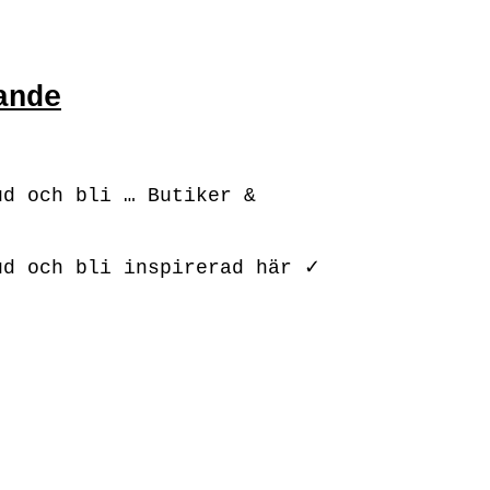
ande
ud och bli … Butiker &
ud och bli inspirerad här ✓