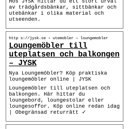
Hos JYSK hittar du ett stort urval
av trädgårdsbänkar, sittbänkar och
utebänkar i olika material och
utseenden.
http s://jysk.se › utemobler › loungemobler
Loungemöbler till
uteplatsen och balkongen
– JYSK
Nya Loungemöbler? Köp praktiska
loungemöbler online | JYSK
Loungemöbler till uteplatsen och
balkongen. Här hittar du
loungebord, loungestolar eller
loungesoffor. Köp online redan idag
| Obegränsad returrätt ✓