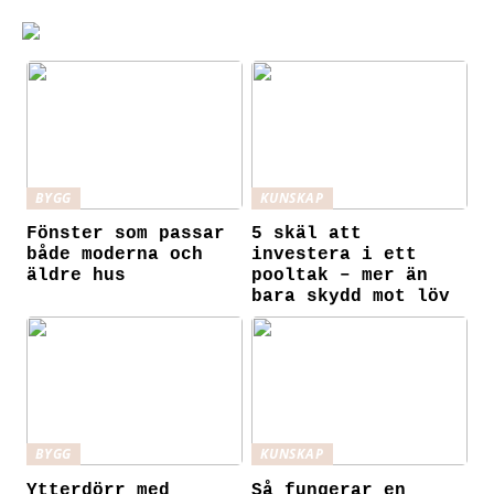
BYGG
KUNSKAP
Fönster som passar
5 skäl att
både moderna och
investera i ett
äldre hus
pooltak – mer än
bara skydd mot löv
BYGG
KUNSKAP
Ytterdörr med
Så fungerar en