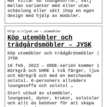
Här hittar du loungesoffor, välj
mellan varianter med eller utan
schäslong eller sätt ihop en egen
design med hjälp av moduler.
http s://jysk.se › utemobler
Köp utemöbler och
trädgårdsmöbler – JYSK
Köp utemöbler och trädgårdsmöbler |
JYSK
16 feb. 2022 — ODDE-serien kommer i
mörkgrå och UHRE i två färger, ljus
och mörkgrå och med en matchande
solstol. 6-personers allväders
loungesoffa och solstol …
Stort utbud av utemöbler,
loungeset, dynor, krukor, solstolar
och allt du behöver för att skapa