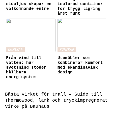
sidoljus skapar en
isolerad container
välkomnande entré
för trygg lagring
året runt
KUNSKAP
KUNSKAP
Från vind till
Utemöbler som
vatten: hur
kombinerar komfort
svetsning stöder
med skandinavisk
hållbara
design
energisystem
Bästa virket för trall – Guide till
Thermowood, lärk och tryckimpregnerat
virke på Bauhaus