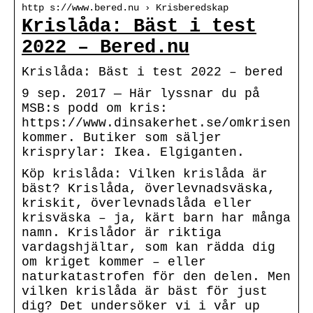
http s://www.bered.nu › Krisberedskap
Krislåda: Bäst i test
2022 – Bered.nu
Krislåda: Bäst i test 2022 – bered
9 sep. 2017 — Här lyssnar du på
MSB:s podd om kris:
https://www.dinsakerhet.se/omkrisen
kommer. Butiker som säljer
krisprylar: Ikea. Elgiganten.
Köp krislåda: Vilken krislåda är
bäst? Krislåda, överlevnadsväska,
kriskit, överlevnadslåda eller
krisväska – ja, kärt barn har många
namn. Krislådor är riktiga
vardagshjältar, som kan rädda dig
om kriget kommer – eller
naturkatastrofen för den delen. Men
vilken krislåda är bäst för just
dig? Det undersöker vi i vår up