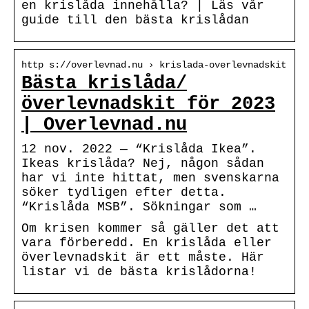
en krislåda innehålla? | Läs vår
guide till den bästa krislådan
http s://overlevnad.nu › krislada-overlevnadskit
Bästa krislåda/
överlevnadskit för 2023
| Overlevnad.nu
12 nov. 2022 — “Krislåda Ikea”.
Ikeas krislåda? Nej, någon sådan
har vi inte hittat, men svenskarna
söker tydligen efter detta.
“Krislåda MSB”. Sökningar som …
Om krisen kommer så gäller det att
vara förberedd. En krislåda eller
överlevnadskit är ett måste. Här
listar vi de bästa krislådorna!