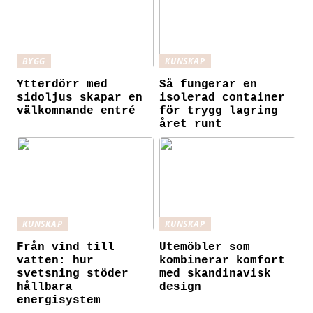
BYGG
KUNSKAP
Ytterdörr med
Så fungerar en
sidoljus skapar en
isolerad container
välkomnande entré
för trygg lagring
året runt
KUNSKAP
KUNSKAP
Från vind till
Utemöbler som
vatten: hur
kombinerar komfort
svetsning stöder
med skandinavisk
hållbara
design
energisystem