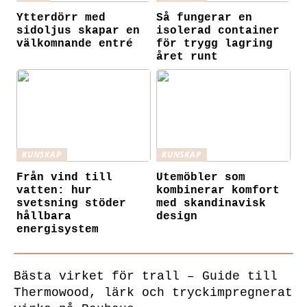
Ytterdörr med
Så fungerar en
sidoljus skapar en
isolerad container
välkomnande entré
för trygg lagring
året runt
KUNSKAP
KUNSKAP
Från vind till
Utemöbler som
vatten: hur
kombinerar komfort
svetsning stöder
med skandinavisk
hållbara
design
energisystem
Bästa virket för trall – Guide till
Thermowood, lärk och tryckimpregnerat