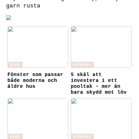
garn rusta
BYGG
KUNSKAP
Fönster som passar
5 skäl att
både moderna och
investera i ett
äldre hus
pooltak – mer än
bara skydd mot löv
BYGG
KUNSKAP