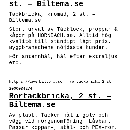
st. – Biltema.se
Täckbricka, kromad, 2 st. –
Biltema.se
Stort urval av Täcklock, proppar &
kåpor på HORNBACH.se. Alltid hög
kvalité till ständigt lågt pris.
Byggbranschens nöjdaste kunder.
För antennhål, hål efter extraljus
etc.
http s://www.biltema.se › rortackbricka-2-st-
2000034274
Rörtäckbricka, 2 st. –
Biltema.se
Av plast. Täcker hål i golv och
vägg vid rörgenomföring. Låsbar.
Passar koppar-, stål- och PEX-rör.