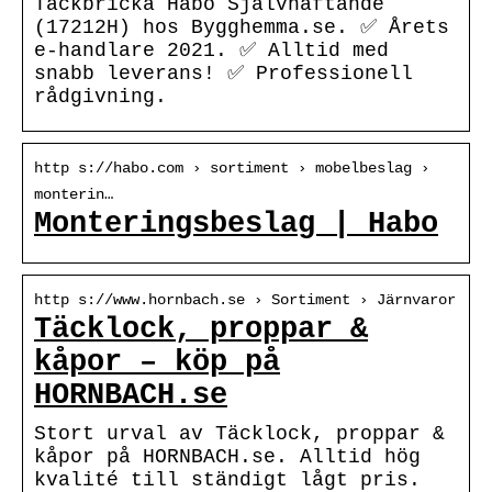
Täckbricka Habo Självhäftande
(17212H) hos Bygghemma.se. ✅ Årets
e-handlare 2021. ✅ Alltid med
snabb leverans! ✅ Professionell
rådgivning.
http s://habo.com › sortiment › mobelbeslag ›
monterin…
Monteringsbeslag | Habo
http s://www.hornbach.se › Sortiment › Järnvaror
Täcklock, proppar &
kåpor – köp på
HORNBACH.se
Stort urval av Täcklock, proppar &
kåpor på HORNBACH.se. Alltid hög
kvalité till ständigt lågt pris.