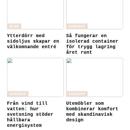
BYGG
KUNSKAP
Ytterdörr med
Så fungerar en
sidoljus skapar en
isolerad container
välkomnande entré
för trygg lagring
året runt
KUNSKAP
KUNSKAP
Från vind till
Utemöbler som
vatten: hur
kombinerar komfort
svetsning stöder
med skandinavisk
hållbara
design
energisystem