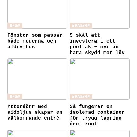
BYGG
KUNSKAP
Fönster som passar
5 skäl att
både moderna och
investera i ett
äldre hus
pooltak – mer än
bara skydd mot löv
BYGG
KUNSKAP
Ytterdörr med
Så fungerar en
sidoljus skapar en
isolerad container
välkomnande entré
för trygg lagring
året runt