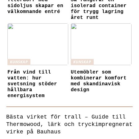
sidoljus skapar en
isolerad container
välkomnande entré
för trygg lagring
året runt
KUNSKAP
KUNSKAP
Från vind till
Utemöbler som
vatten: hur
kombinerar komfort
svetsning stöder
med skandinavisk
hållbara
design
energisystem
Bästa virket för trall – Guide till
Thermowood, lärk och tryckimpregnerat
virke på Bauhaus