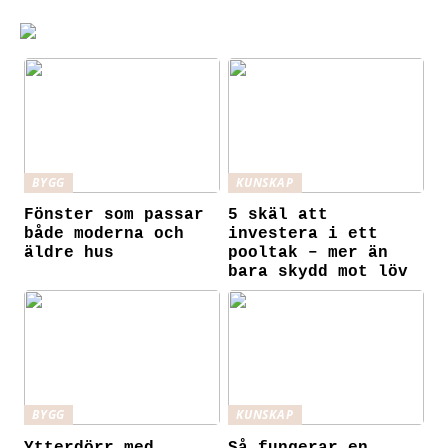
BYGG
KUNSKAP
Fönster som passar
5 skäl att
både moderna och
investera i ett
äldre hus
pooltak – mer än
bara skydd mot löv
BYGG
KUNSKAP
Ytterdörr med
Så fungerar en