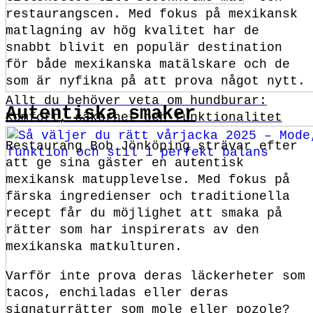
restaurangscen. Med fokus på mexikansk
matlagning av hög kvalitet har de
snabbt blivit en populär destination
för både mexikanska matälskare och de
som är nyfikna på att prova något nytt.
Allt du behöver veta om hundburar:
Autentiska smaker
Komfort, säkerhet och funktionalitet
Restaurang Bob Jönköping strävar efter
att ge sina gäster en autentisk
mexikansk matupplevelse. Med fokus på
färska ingredienser och traditionella
recept får du möjlighet att smaka på
rätter som har inspirerats av den
mexikanska matkulturen.
Varför inte prova deras läckerheter som
tacos, enchiladas eller deras
signaturrätter som mole eller pozole?