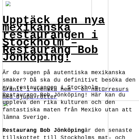
Upptäck den nya
mexikanska
restaurangen i
Stockholm –
Restaurang Bob
Jönköping!
Är du sugen på autentiska mexikanska
smaker? Då ska du definitivt besöka den
nya restaurangen i Stockholm –
Granit i svenska hem – en naturresurs
Restaurang Bob Jönköping! Här kan du
med djupa rötter
uppleva den rika kulturen och den
fantastiska maten från Mexiko utan att
lämna Sverige.
Restaurang Bob Jönköping
är den senaste
tillskottet till Stockholms mat- och