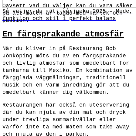
Oavsett vad du väljer kan du vara säker
Så väljer du rätt vårjacka 2025 – Mode,
på att maten är lagad med kärlek och
funktion och stil i perfekt balans
passion.
En färgsprakande atmosfär
När du kliver in på Restaurang Bob
Jönköping möts du av en färgsprakande
och livlig atmosfär som omedelbart för
tankarna till Mexiko. En kombination av
färgglada väggmålningar, traditionell
musik och en varm inredning gör att du
omedelbart känner dig välkommen.
Restaurangen har också en uteservering
där du kan njuta av din mat och dryck
under trevliga sommarkvällar eller
varför inte ta med maten som take away
och njuta av den i parken.