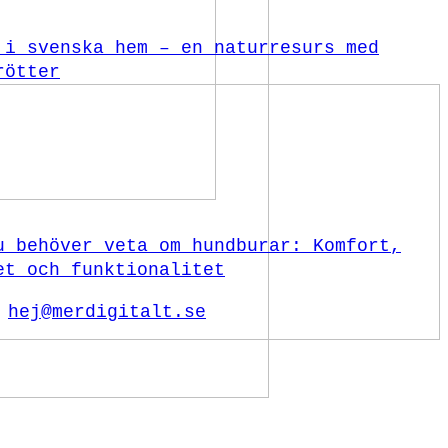
 i svenska hem – en naturresurs med
rötter
u behöver veta om hundburar: Komfort,
et och funktionalitet
hej@merdigitalt.se