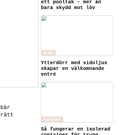
ett pooltak – mer än
bara skydd mot löv
BYGG
Ytterdörr med sidoljus
skapar en välkomnande
entré
ebär
 rätt
KUNSKAP
Så fungerar en isolerad