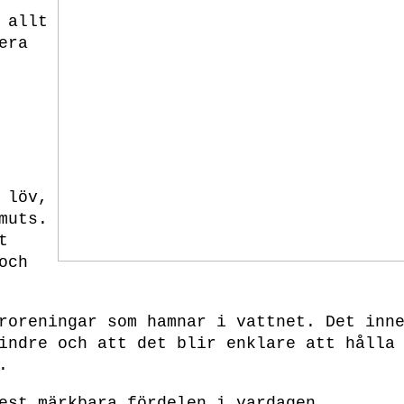
 allt
era
 löv,
muts.
t
och
roreningar som hamnar i vattnet. Det inn
indre och att det blir enklare att hålla
.
est märkbara fördelen i vardagen.