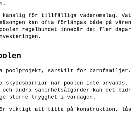
n.
 känslig för tillfälliga väderomslag. Va
säsongen kan ofta förlängas både på våre
poolen regelbundet innebär det fler daga
nvesteringen.
oolen
a poolprojekt, särskilt för barnfamiljer
a skyddsbarriär när poolen inte används.
 och andra säkerhetsåtgärder kan det bid
ge större trygghet i vardagen.
ör viktigt att titta på konstruktion, lå