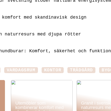
ur svetsning stöder hållbara energisystem
 komfort med skandinavisk design
n naturresurs med djupa rötter
hundburar: Komfort, säkerhet och funktion
VARDAGSRUM
KONTOR
TRÄDGÅRD
BYG
Utemöbler som
Granit i svens
kombinerar komfort med
naturresurs me