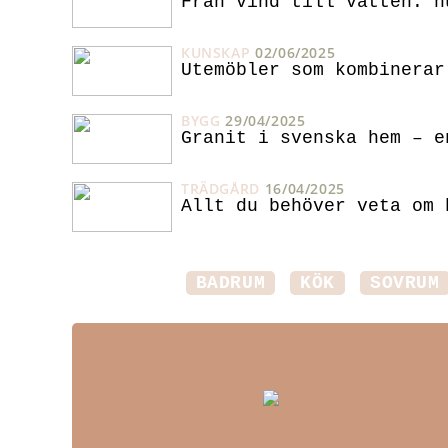
Från vind till vatten: h
KUNSKAP
02/06/2025
Utemöbler som kombinerar
BYGG
29/04/2025
Granit i svenska hem – e
TRÄDGÅRD
16/04/2025
Allt du behöver veta om 
BADRUM
KÖK
SOVRUM