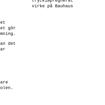
tryckimpregnerat
virke på Bauhaus
ket
Det gör
rmning.
kan det
sar
nare
oolen.