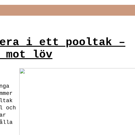
era i ett pooltak –
 mot löv
nga
mmer
ltak
l och
ar
ålla