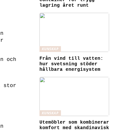
container för trygg
lagring året runt
en
er
KUNSKAP
Från vind till vatten:
en och
hur svetsning stöder
hållbara energisystem
a stor
KUNSKAP
Utemöbler som kombinerar
an
komfort med skandinavisk