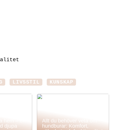
alitet
G
LIVSSTIL
KUNSKAP
ka hem – en
Allt du behöver veta om
d djupa
hundburar: Komfort,