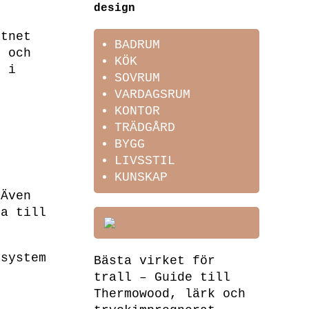
design
ttnet
BADRUM
n och
KÖK
r i
SOVRUM
VARDAGSRUM
KONTOR
TRÄDGÅRD
BYGG
LIVSSTIL
.
KUNSKAP
 Även
ra till
ssystem
Bästa virket för
trall – Guide till
Thermowood, lärk och