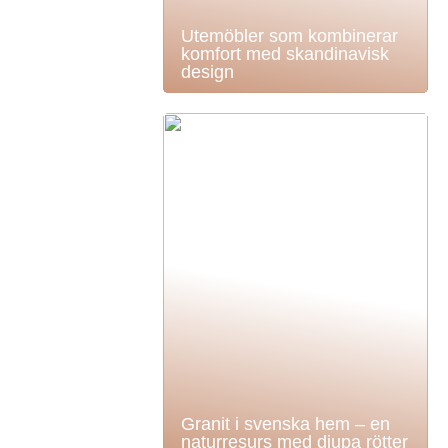
Utemöbler som kombinerar
komfort med skandinavisk
design
Granit i svenska hem – en
naturresurs med djupa rötter