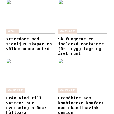
BYGG
KUNSKAP
Ytterdörr med
Så fungerar en
sidoljus skapar en
isolerad container
välkomnande entré
för trygg lagring
året runt
KUNSKAP
KUNSKAP
Från vind till
Utemöbler som
vatten: hur
kombinerar komfort
svetsning stöder
med skandinavisk
hållbara
design