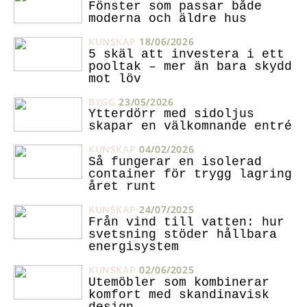
Fönster som passar både
moderna och äldre hus
KUNSKAP
18/06/2026
5 skäl att investera i ett
pooltak – mer än bara skydd
mot löv
BYGG
23/05/2026
Ytterdörr med sidoljus
skapar en välkomnande entré
KUNSKAP
04/02/2026
Så fungerar en isolerad
container för trygg lagring
året runt
KUNSKAP
24/07/2025
Från vind till vatten: hur
svetsning stöder hållbara
energisystem
KUNSKAP
02/06/2025
Utemöbler som kombinerar
komfort med skandinavisk
design