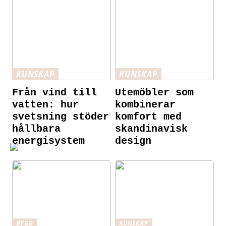
KUNSKAP
KUNSKAP
Från vind till
Utemöbler som
vatten: hur
kombinerar
svetsning stöder
komfort med
hållbara
skandinavisk
energisystem
design
BYGG
KUNSKAP