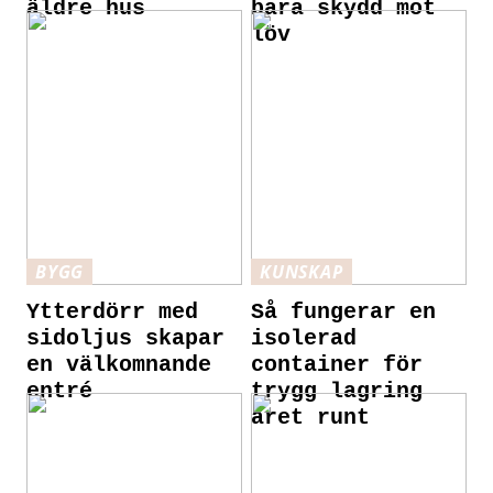
äldre hus
bara skydd mot
löv
BYGG
KUNSKAP
Ytterdörr med
Så fungerar en
sidoljus skapar
isolerad
en välkomnande
container för
entré
trygg lagring
året runt