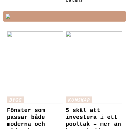
balans
BYGG
KUNSKAP
Fönster som
5 skäl att
passar både
investera i ett
moderna och
pooltak – mer än